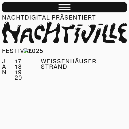
NACHTDIGITAL PRÄSENTIERT
NACHTIVI
FESTIVAL
J
17
WEISSENHÄUSER
A
18
STRAND
N
19
20